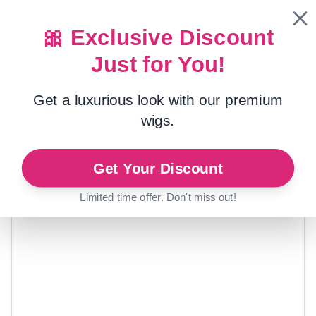
🎀 Exclusive Discount
Just for You!
Maison
/
Faisceaux de cheveux avec frontal
Get a luxurious look with our premium
wigs.
Get Your Discount
Limited time offer. Don't miss out!