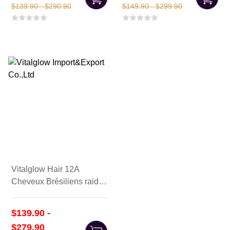
$139.90 - $290.90
$149.90 - $299.90
Vitalglow Hair 12A
Cheveux Brésiliens raides
non traités avec fascies
frontales
$139.90 -
$279.90