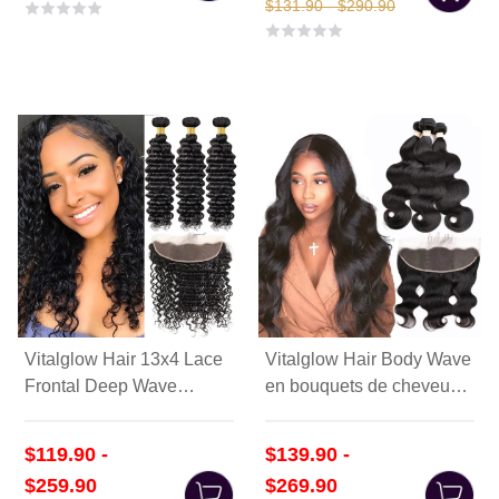
$131.90 - $290.90
Vitalglow Hair 13x4 Lace
Vitalglow Hair Body Wave
Frontal Deep Wave
en bouquets de cheveux
Bundles - 100 % cheveux
avec fermeture frontale -
humains
100 % cheveux humains
$119.90 -
$139.90 -
$259.90
$269.90