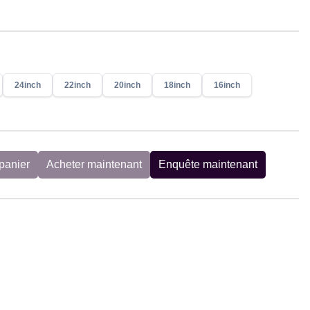
24inch
22inch
20inch
18inch
16inch
panier
Acheter maintenant
Enquête maintenant