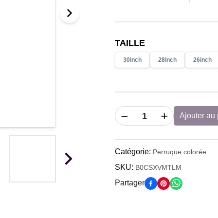
TAILLE
30inch
28inch
26inch
Ajouter au 
Catégorie
:
Perruque colorée
SKU:
B0CSXVMTLM
Partager