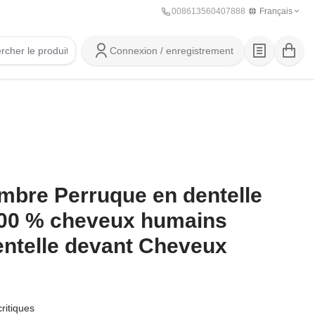
008613560407888
Français
Connexion / enregistrement
re Perruque en dentelle
00 % cheveux humains
entelle devant Cheveux
critiques