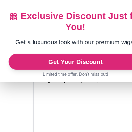
Vitalglow Import&Export Co.,Ltd
🎀 Exclusive Discount Just 
MAISON
PRODUITS
À PROPOS DE NOUS
NOUVEL
You!
Get a luxurious look with our premium wig
Maison
/
Perruque colorée
Get Your Discount
Limited time offer. Don't miss out!