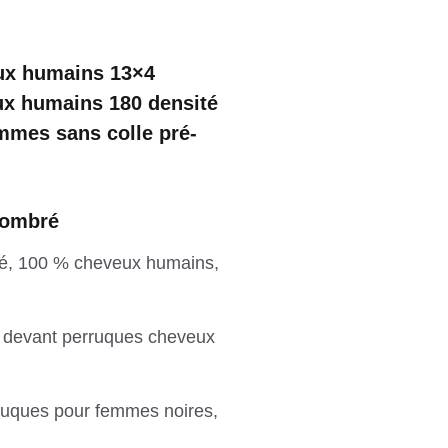
eux humains 13×4
ux humains 180 densité
emmes sans colle pré-
 ombré
mé, 100 % cheveux humains,
te devant perruques cheveux
ruques pour femmes noires,