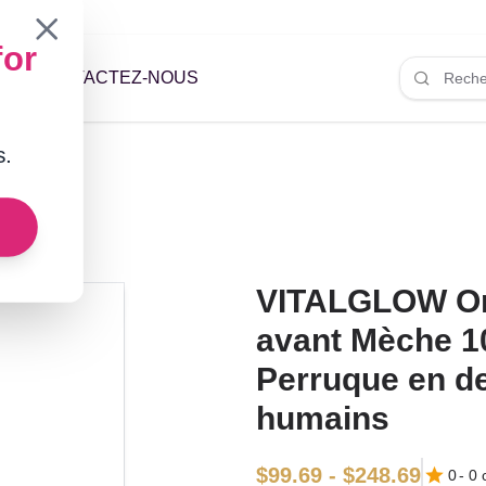
for
LES
CONTACTEZ-NOUS
s.
VITALGLOW Omb
avant Mèche 1
Perruque en d
humains
$99.69 - $248.69
0
-
0