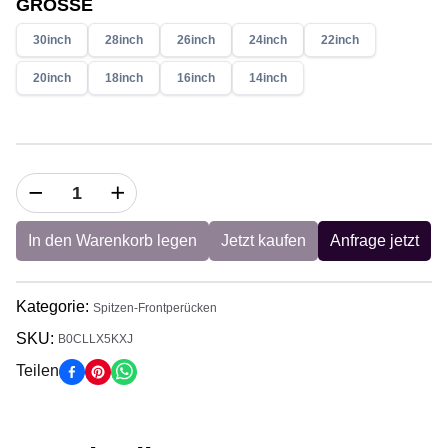
GRÖSSE
30inch
28inch
26inch
24inch
22inch
20inch
18inch
16inch
14inch
In den Warenkorb legen
Jetzt kaufen
Anfrage jetzt
Kategorie
:
Spitzen-Frontperücken
SKU:
B0CLLX5KXJ
Teilen