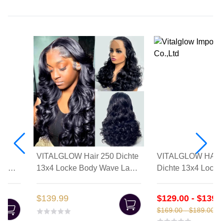
dy
VITALGLOW Hair 250 Dichte
VITALGLOW HAIR
en
13x4 Locke Body Wave Lace
Dichte 13x4 Lock
Frontperücken
Wave Perücke
Wunderschöne Fa
$139.99
$129.00 - $139.
$169.00 - $189.00